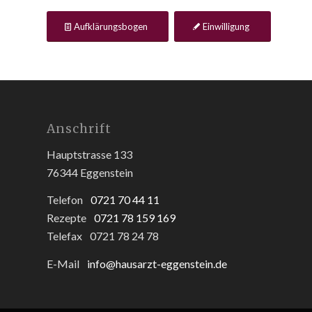
Aufklärungsbogen
Einwilligung
Anschrift
Hauptstrasse 133
76344 Eggenstein
Telefon
0721 70 44 11
Rezepte
0721 78 159 169
Telefax
0721 78 24 78
E-Mail
info@hausarzt-eggenstein.de