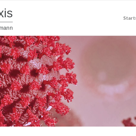
xis
Start
rmann